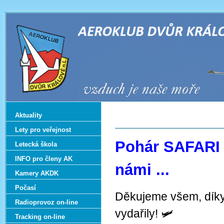
Aktuality
Lety pro veřejnost
Pohár SAFARI 2
Letecká škola
INFO pro členy AK
námi ...
Kamery AKDK
Počasí
Děkujeme všem, díky
Radioprovoz on-line
vydařily! 🛩️
Tracking on-line