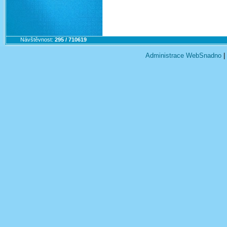
Návštěvnost:
295 / 710619
Administrace WebSnadno
|