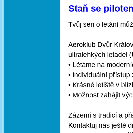
Staň se pilotem
Tvůj sen o létání můž
Aeroklub Dvůr Králov
ultralehkých letadel 
• Létáme na moderních
• Individuální přístu
• Krásné letiště v blí
• Možnost zahájit výc
Zázemí s tradicí a p
Kontaktuj nás ještě dn