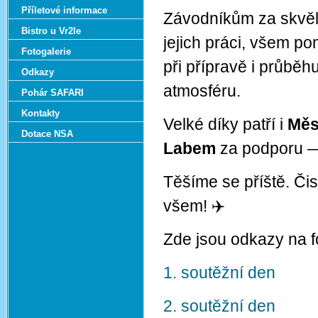
Příletové informace
Závodníkům za skvěl
Bistro u Vr2le
jejich práci, všem p
Fotogalerie
při přípravě i průbě
Odkazy
atmosféru.
Pohár SAFARI
Kontakty
Velké díky patří i
Měs
Dotace NSA
Labem
za podporu — 
Těšíme se příště. Či
všem! ✈️
Zde jsou odkazy na 
1. soutěžní den
2. soutěžní den