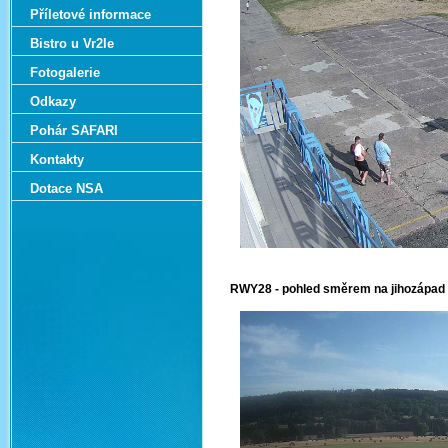
Příletové informace
Bistro u Vr2le
Fotogalerie
Odkazy
Pohár SAFARI
Kontakty
Dotace NSA
RWY28
- pohled směrem na jihozápad