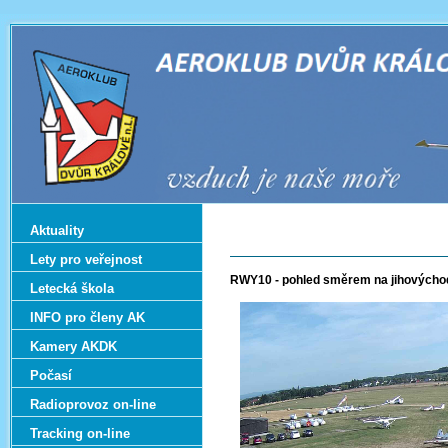
Aktuality
Lety pro veřejnost
RWY10 - pohled směrem na jihovýcho
Letecká škola
INFO pro členy AK
Kamery AKDK
Počasí
Radioprovoz on-line
Tracking on-line